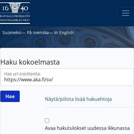
Suomeksi
―
På svenska
―
In English
Haku kokoelmasta
Hae url-osoitteella:
Näytä/piilota lisää hakuehtoja
Avaa hakutulokset uudessa ikkunassa