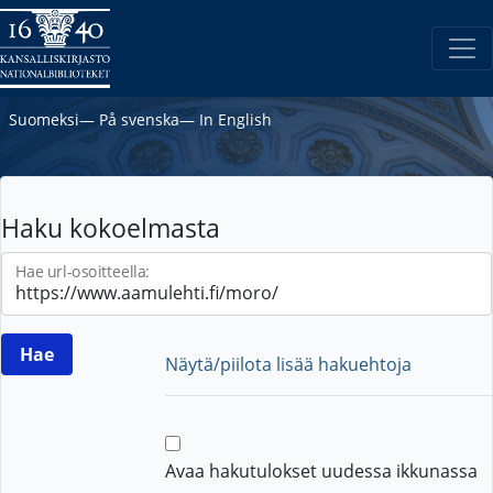
Suomeksi
―
På svenska
―
In English
Haku kokoelmasta
Hae url-osoitteella:
Näytä/piilota lisää hakuehtoja
Avaa hakutulokset uudessa ikkunassa