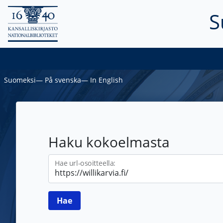
S
Suomeksi
―
På svenska
―
In English
Haku kokoelmasta
Hae url-osoitteella: