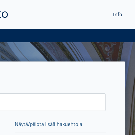
to
Info
Näytä/piilota lisää hakuehtoja