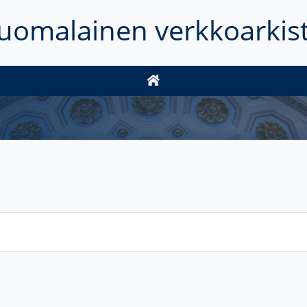
uomalainen verkkoarkis