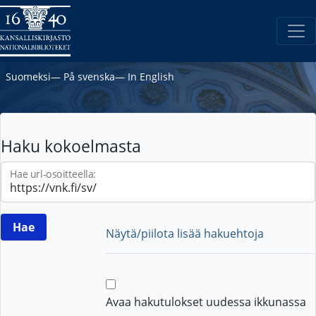
Suomeksi
―
På svenska
―
In English
Haku kokoelmasta
Hae url-osoitteella:
Näytä/piilota lisää hakuehtoja
Avaa hakutulokset uudessa ikkunassa