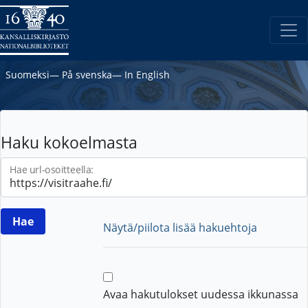
Suomeksi
―
På svenska
―
In English
Haku kokoelmasta
Hae url-osoitteella:
Näytä/piilota lisää hakuehtoja
Avaa hakutulokset uudessa ikkunassa