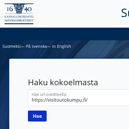
S
Suomeksi
―
På svenska
―
In English
Haku kokoelmasta
Hae url-osoitteella: