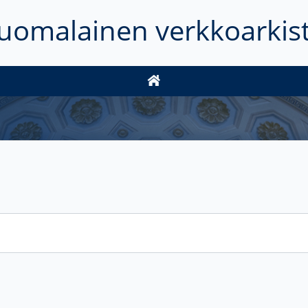
uomalainen verkkoarkis