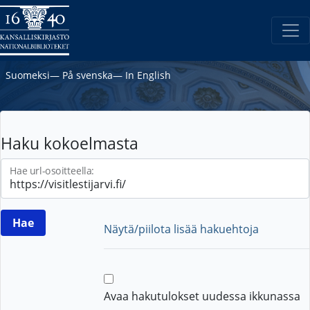
Suomeksi
―
På svenska
―
In English
Haku kokoelmasta
Hae url-osoitteella:
Näytä/piilota lisää hakuehtoja
Avaa hakutulokset uudessa ikkunassa