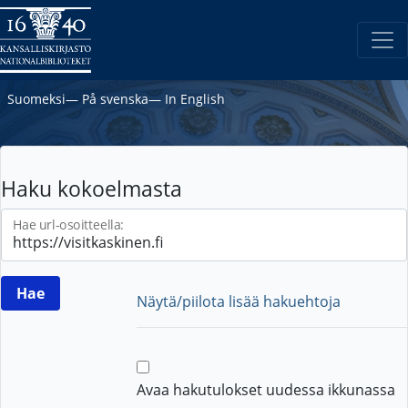
Suomeksi
―
På svenska
―
In English
Haku kokoelmasta
Hae url-osoitteella:
Näytä/piilota lisää hakuehtoja
Avaa hakutulokset uudessa ikkunassa