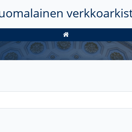
uomalainen verkkoarkis