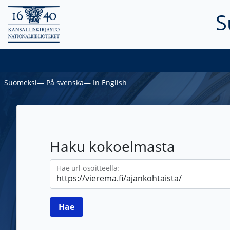
S
Suomeksi
―
På svenska
―
In English
Haku kokoelmasta
Hae url-osoitteella: