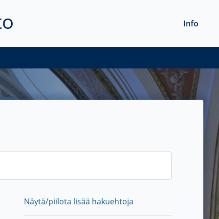
to
Info
Näytä/piilota lisää hakuehtoja