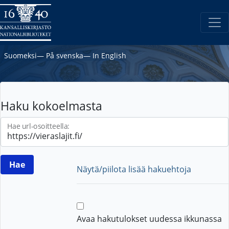
Suomeksi
―
På svenska
―
In English
Haku kokoelmasta
Hae url-osoitteella:
Näytä/piilota lisää hakuehtoja
Avaa hakutulokset uudessa ikkunassa