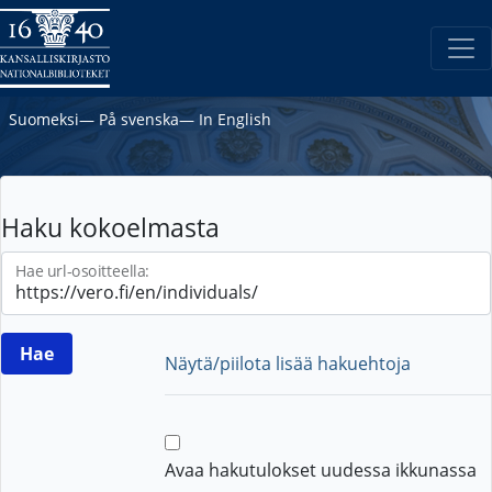
Suomeksi
―
På svenska
―
In English
Haku kokoelmasta
Hae url-osoitteella:
Näytä/piilota lisää hakuehtoja
Avaa hakutulokset uudessa ikkunassa