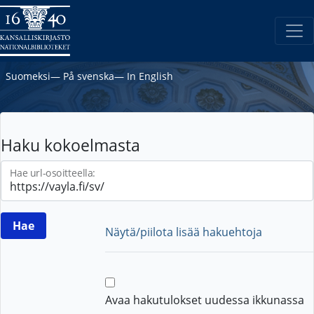
Suomeksi
―
På svenska
―
In English
Haku kokoelmasta
Hae url-osoitteella:
Näytä/piilota lisää hakuehtoja
Avaa hakutulokset uudessa ikkunassa