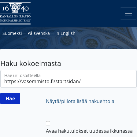
Suomeksi
―
På svenska
―
In English
Haku kokoelmasta
Hae url-osoitteella:
Näytä/piilota lisää hakuehtoja
Avaa hakutulokset uudessa ikkunassa