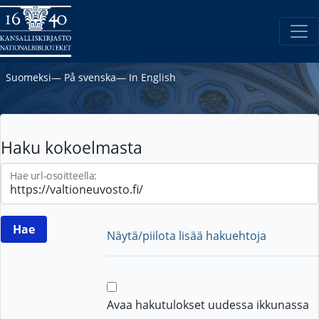
Suomeksi
―
På svenska
―
In English
Haku kokoelmasta
Hae url-osoitteella:
Näytä/piilota lisää hakuehtoja
Avaa hakutulokset uudessa ikkunassa