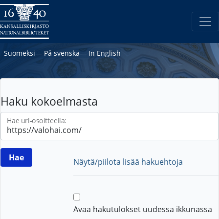
Suomeksi
―
På svenska
―
In English
Haku kokoelmasta
Hae url-osoitteella:
Näytä/piilota lisää hakuehtoja
Avaa hakutulokset uudessa ikkunassa