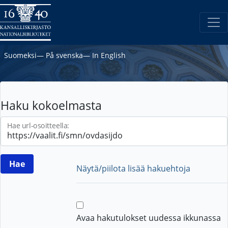
Suomeksi
―
På svenska
―
In English
Haku kokoelmasta
Hae url-osoitteella:
Näytä/piilota lisää hakuehtoja
Avaa hakutulokset uudessa ikkunassa