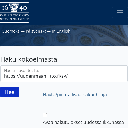
Suomeksi
―
På svenska
―
In English
Haku kokoelmasta
Hae url-osoitteella:
Näytä/piilota lisää hakuehtoja
Avaa hakutulokset uudessa ikkunassa