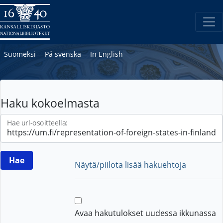
Suomeksi
―
På svenska
―
In English
Haku kokoelmasta
Hae url-osoitteella:
Näytä/piilota lisää hakuehtoja
Avaa hakutulokset uudessa ikkunassa