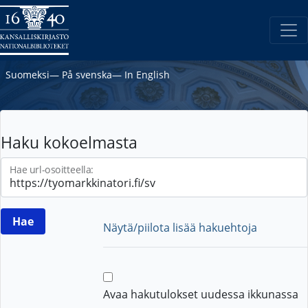
Suomeksi
―
På svenska
―
In English
Haku kokoelmasta
Hae url-osoitteella:
Näytä/piilota lisää hakuehtoja
Avaa hakutulokset uudessa ikkunassa