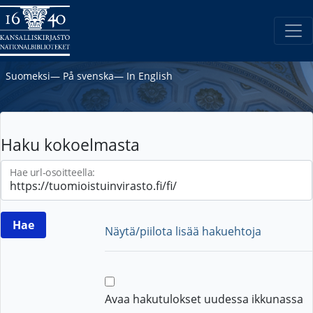
Suomeksi
―
På svenska
―
In English
Haku kokoelmasta
Hae url-osoitteella:
Näytä/piilota lisää hakuehtoja
Avaa hakutulokset uudessa ikkunassa