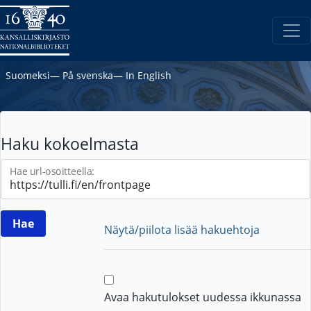
Suomeksi
―
På svenska
―
In English
Haku kokoelmasta
Hae url-osoitteella:
Näytä/piilota lisää hakuehtoja
Avaa hakutulokset uudessa ikkunassa