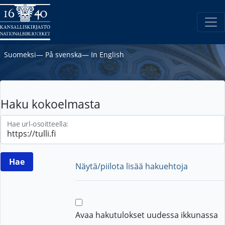
Suomeksi
―
På svenska
―
In English
Haku kokoelmasta
Hae url-osoitteella:
Näytä/piilota lisää hakuehtoja
Avaa hakutulokset uudessa ikkunassa