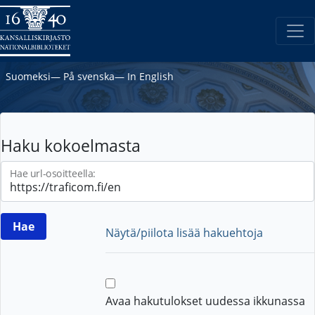
Suomeksi
―
På svenska
―
In English
Haku kokoelmasta
Hae url-osoitteella:
Näytä/piilota lisää hakuehtoja
Avaa hakutulokset uudessa ikkunassa