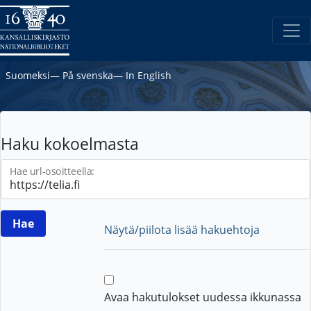
Suomeksi
―
På svenska
―
In English
Haku kokoelmasta
Hae url-osoitteella:
Näytä/piilota lisää hakuehtoja
Avaa hakutulokset uudessa ikkunassa