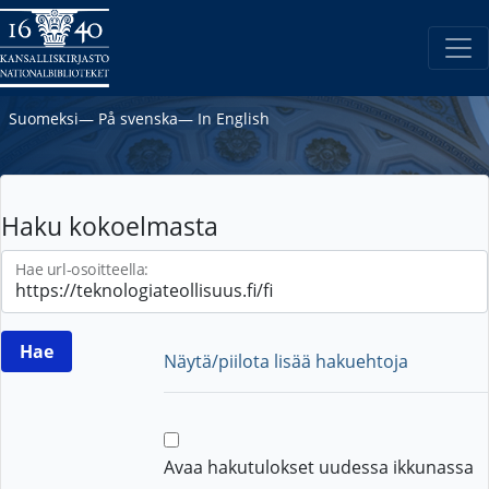
Suomeksi
―
På svenska
―
In English
Haku kokoelmasta
Hae url-osoitteella:
Näytä/piilota lisää hakuehtoja
Avaa hakutulokset uudessa ikkunassa