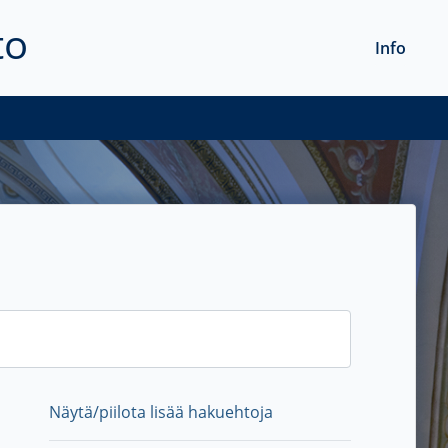
to
Info
Näytä/piilota lisää hakuehtoja