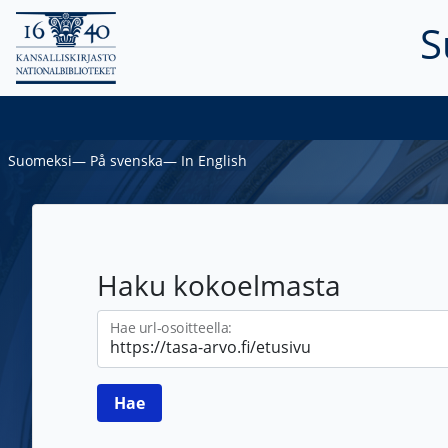
S
Suomeksi
―
På svenska
―
In English
Haku kokoelmasta
Hae url-osoitteella: