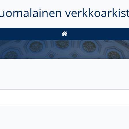
uomalainen verkkoarkis