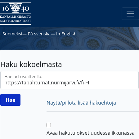
Suomeksi
―
På svenska
―
In English
Haku kokoelmasta
Hae url-osoitteella:
Näytä/piilota lisää hakuehtoja
Avaa hakutulokset uudessa ikkunassa