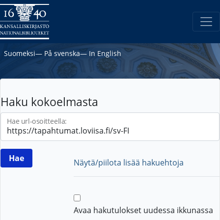
Suomeksi
―
På svenska
―
In English
Haku kokoelmasta
Hae url-osoitteella:
Näytä/piilota lisää hakuehtoja
Avaa hakutulokset uudessa ikkunassa