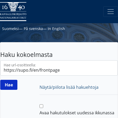
Suomeksi
―
På svenska
―
In English
Haku kokoelmasta
Hae url-osoitteella:
Näytä/piilota lisää hakuehtoja
Avaa hakutulokset uudessa ikkunassa