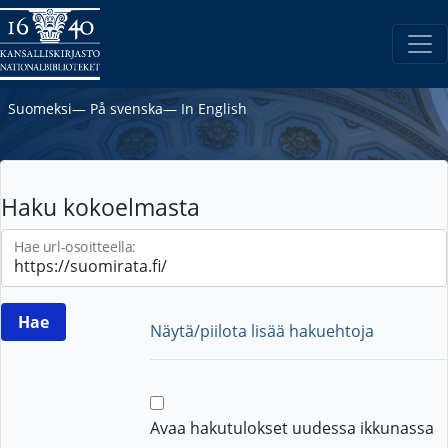
Suomeksi
―
På svenska
―
In English
Haku kokoelmasta
Hae url-osoitteella:
Näytä/piilota lisää hakuehtoja
Avaa hakutulokset uudessa ikkunassa