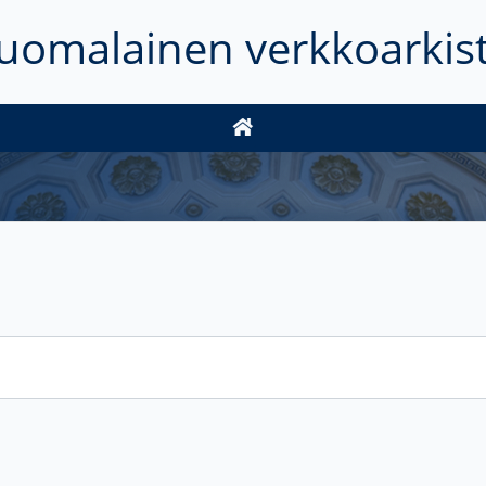
uomalainen verkkoarkis