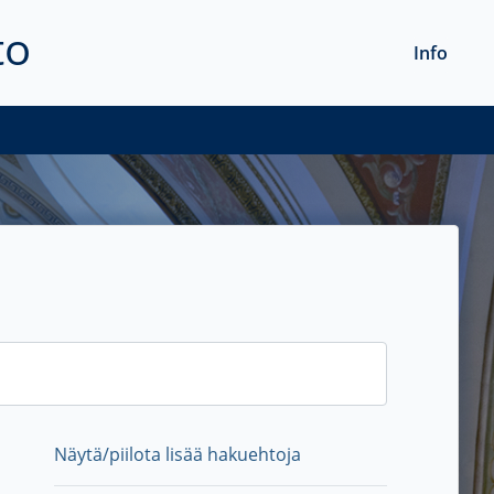
to
Info
Näytä/piilota lisää hakuehtoja