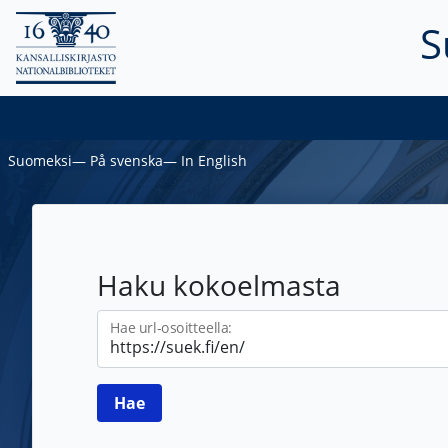
S
Suomeksi
―
På svenska
―
In English
Haku kokoelmasta
Hae url-osoitteella: