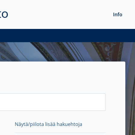
to
Info
Näytä/piilota lisää hakuehtoja