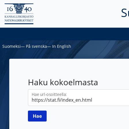
S
Suomeksi
―
På svenska
―
In English
Haku kokoelmasta
Hae url-osoitteella: