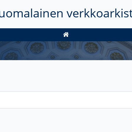
uomalainen verkkoarkis