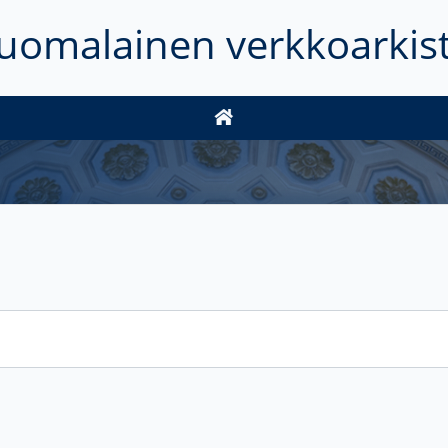
uomalainen verkkoarkis