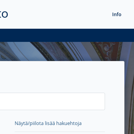
to
Info
Näytä/piilota lisää hakuehtoja