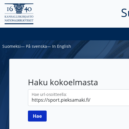
S
Suomeksi
―
På svenska
―
In English
Haku kokoelmasta
Hae url-osoitteella: