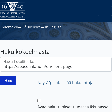
Suomeksi
―
På svenska
―
In English
Haku kokoelmasta
Hae url-osoitteella:
Näytä/piilota lisää hakuehtoja
Avaa hakutulokset uudessa ikkunassa