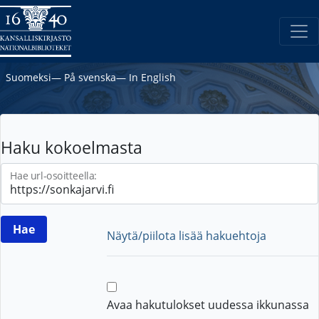
Suomeksi
―
På svenska
―
In English
Haku kokoelmasta
Hae url-osoitteella:
Näytä/piilota lisää hakuehtoja
Avaa hakutulokset uudessa ikkunassa