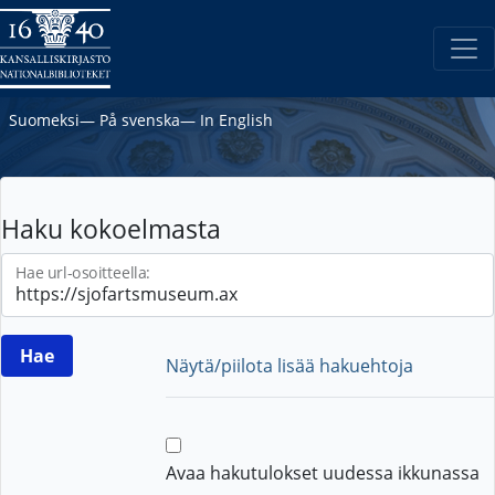
Suomeksi
―
På svenska
―
In English
Haku kokoelmasta
Hae url-osoitteella:
Näytä/piilota lisää hakuehtoja
Avaa hakutulokset uudessa ikkunassa