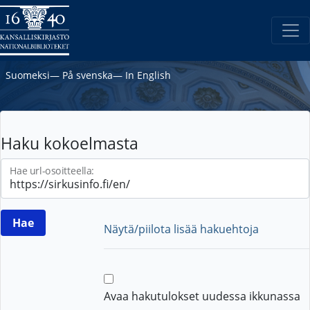
Suomeksi
―
På svenska
―
In English
Haku kokoelmasta
Hae url-osoitteella:
Näytä/piilota lisää hakuehtoja
Avaa hakutulokset uudessa ikkunassa