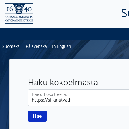
S
Suomeksi
―
På svenska
―
In English
Haku kokoelmasta
Hae url-osoitteella: