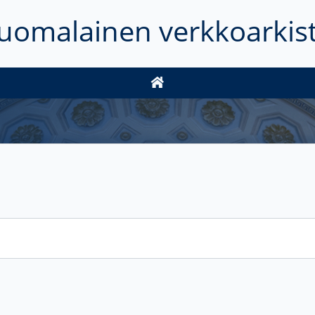
uomalainen verkkoarkis