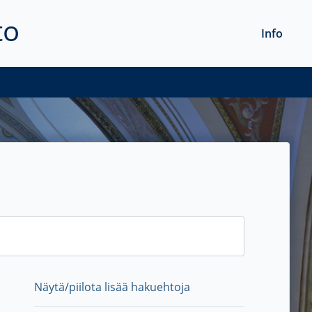
to
Info
Näytä/piilota lisää hakuehtoja