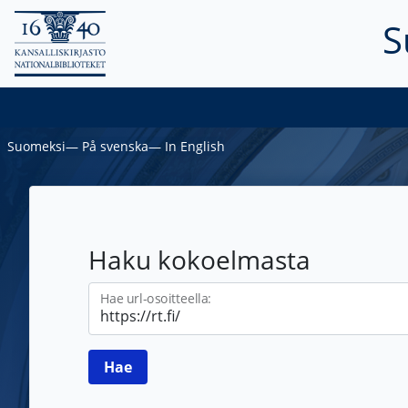
S
Suomeksi
―
På svenska
―
In English
Haku kokoelmasta
Hae url-osoitteella: