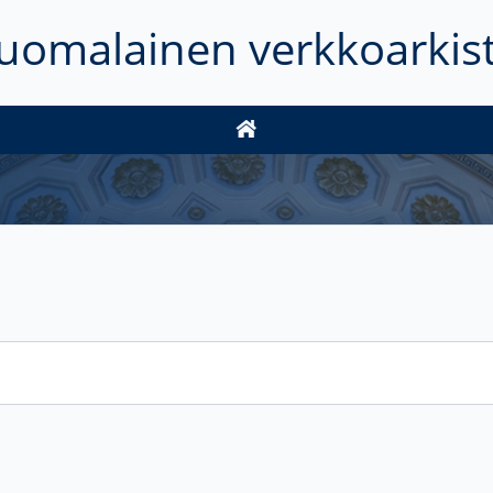
uomalainen verkkoarkis