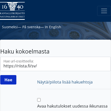
Suomeksi
―
På svenska
―
In English
Haku kokoelmasta
Hae url-osoitteella:
Näytä/piilota lisää hakuehtoja
Avaa hakutulokset uudessa ikkunassa