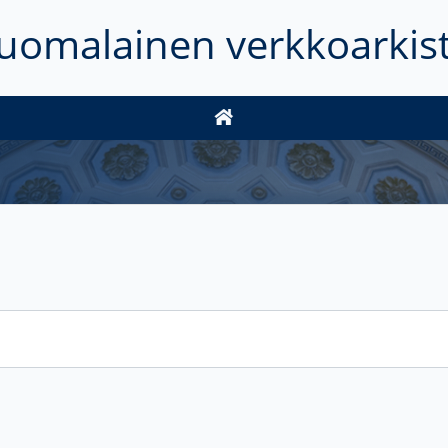
uomalainen verkkoarkis