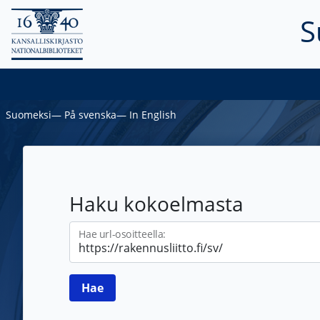
S
Suomeksi
―
På svenska
―
In English
Haku kokoelmasta
Hae url-osoitteella: