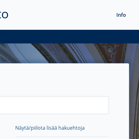
to
Info
Näytä/piilota lisää hakuehtoja