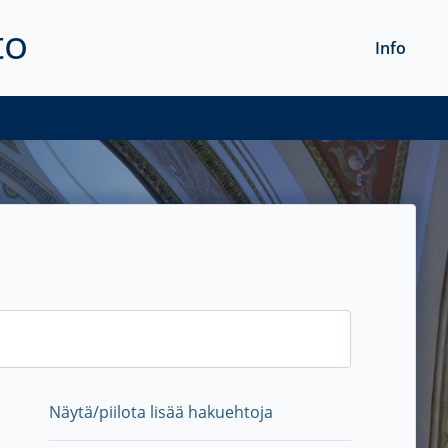
to
Info
Näytä/piilota lisää hakuehtoja