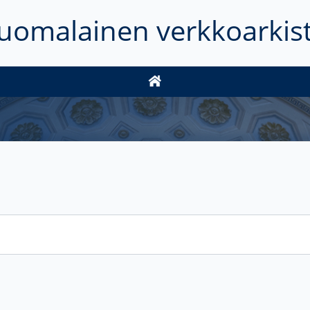
uomalainen verkkoarkis