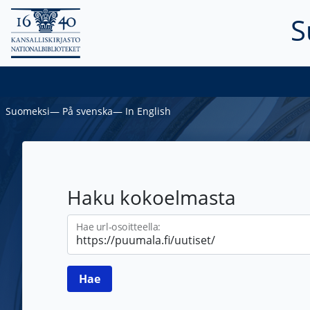
S
Suomeksi
―
På svenska
―
In English
Haku kokoelmasta
Hae url-osoitteella: