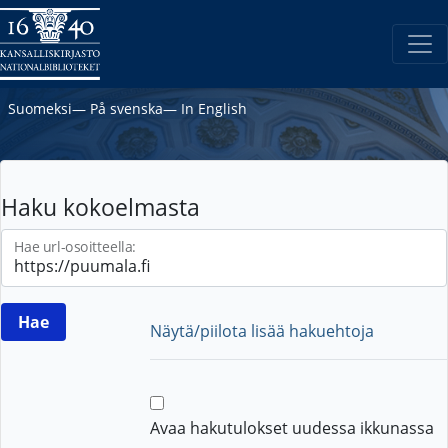
Suomeksi
―
På svenska
―
In English
Haku kokoelmasta
Hae url-osoitteella:
Näytä/piilota lisää hakuehtoja
Avaa hakutulokset uudessa ikkunassa