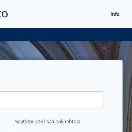
to
Info
Näytä/piilota lisää hakuehtoja