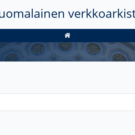
uomalainen verkkoarkis