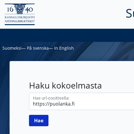
S
Suomeksi
―
På svenska
―
In English
Haku kokoelmasta
Hae url-osoitteella: