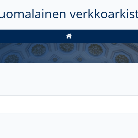
uomalainen verkkoarkis