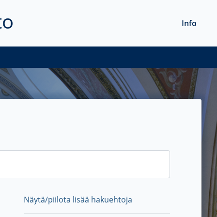
to
Info
Näytä/piilota lisää hakuehtoja