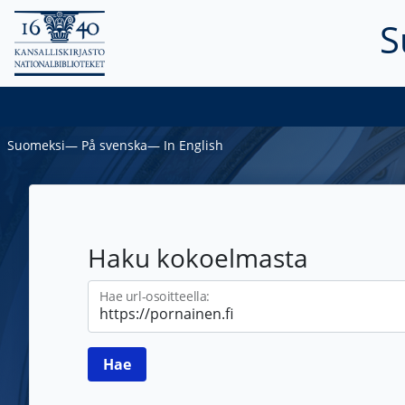
S
Suomeksi
―
På svenska
―
In English
Haku kokoelmasta
Hae url-osoitteella: