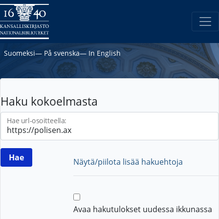
Suomeksi
―
På svenska
―
In English
Haku kokoelmasta
Hae url-osoitteella:
Näytä/piilota lisää hakuehtoja
Avaa hakutulokset uudessa ikkunassa