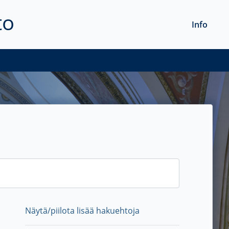
to
Info
Näytä/piilota lisää hakuehtoja