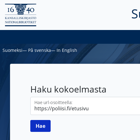
S
Suomeksi
―
På svenska
―
In English
Haku kokoelmasta
Hae url-osoitteella: