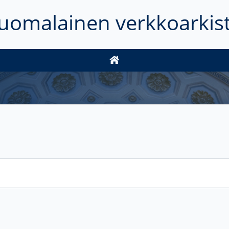
uomalainen verkkoarkis