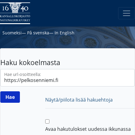
Suomeksi
―
På svenska
―
In English
Haku kokoelmasta
Hae url-osoitteella:
Näytä/piilota lisää hakuehtoja
Avaa hakutulokset uudessa ikkunassa