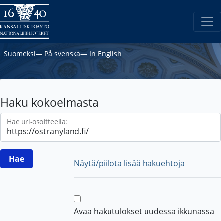
Suomeksi
―
På svenska
―
In English
Haku kokoelmasta
Hae url-osoitteella:
Näytä/piilota lisää hakuehtoja
Avaa hakutulokset uudessa ikkunassa