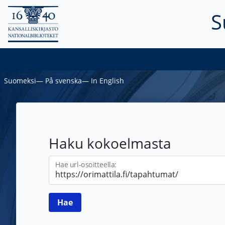
S
Suomeksi
―
På svenska
―
In English
Haku kokoelmasta
Hae url-osoitteella: