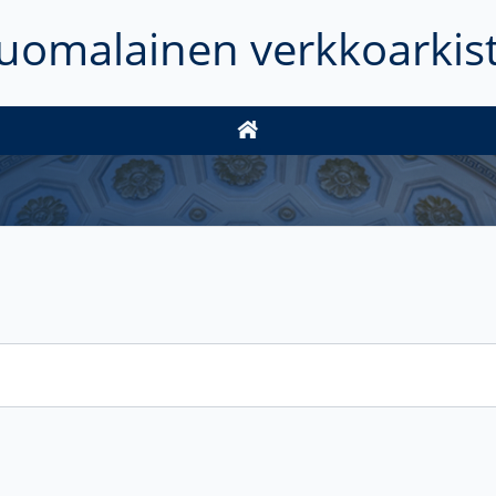
uomalainen verkkoarkis