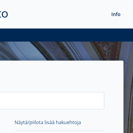
to
Info
Näytä/piilota lisää hakuehtoja